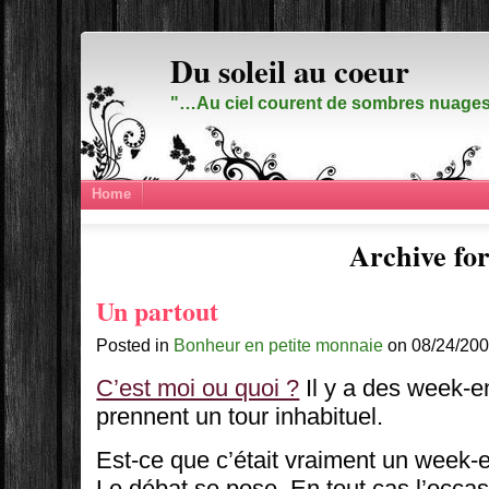
Du soleil au coeur
"…Au ciel courent de sombres nuages,
Home
Archive for
Un partout
Posted in
Bonheur en petite monnaie
on 08/24/200
C’est moi ou quoi ?
Il y a des week-
prennent un tour inhabituel.
Est-ce que c’était vraiment un week-
Le débat se pose. En tout cas l’occas