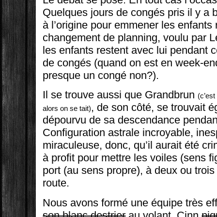
Quelques jours de congés pris il y a
à l’origine pour emmener les enfants r
changement de planning, voulu par Le
les enfants restent avec lui pendant
de congés (quand on est en week-end 
presque un congé non?).
Il se trouve aussi que Grandbrun
(c’est
, de son côté, se trouvait
alors on se tait)
dépourvu de sa descendance pendant
Configuration astrale incroyable, ine
miraculeuse, donc, qu’il aurait été cr
à profit pour mettre les voiles (sens fig
port (au sens propre), à deux ou trois
route.
Nous avons formé une équipe très ef
son blanc destrier
au volant, Cinn
piq