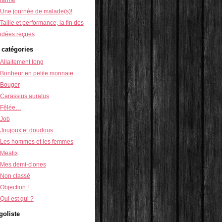
Une journée de malade(s)!
Taille et performance, la fin des
idées reçues
 catégories
Allaitement long
Bonheur en petite monnaie
Bouger
Carassius auratus
Fêlée…
Job
Joujoux et doudous
Les hommes et les femmes
Meatix
Mes demi-clones
Non classé
Objection !
Qui est qui ?
goliste