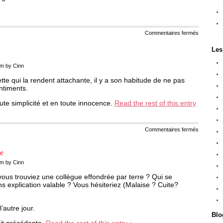
sur
Commentaires fermés
Il
faut
Les
qu’une
fenêtre
soit
am by Cinn
ouverte
ou
tte qui la rendent attachante, il y a son habitude de ne pas
fermée
(mais
ntiments.
je
préfère
oute simplicité et en toute innocence.
Read the rest of this entry
ouverte).
sur
Commentaires fermés
Pas
même
en
te
rêve
am by Cinn
ous trouviez une collègue effondrée par terre ? Qui se
s explication valable ? Vous hésiteriez (Malaise ? Cuite?
l’autre jour.
Blo
uit précédente.
Read the rest of this entry »