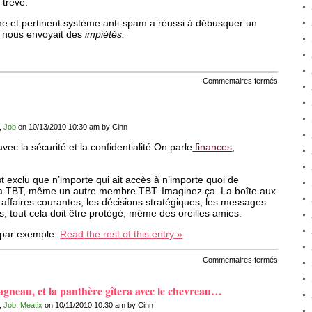
 trêve.
ime et pertinent système anti-spam a réussi à débusquer un
i nous envoyait des
impiétés.
sur
Commentaires fermés
Croisade
anti-
spam
,
Job
on 10/13/2010 10:30 am by Cinn
ec la sécurité et la confidentialité.On parle
finances
,
st exclu que n’importe qui ait accès à n’importe quoi de
la TBT, même un autre membre TBT. Imaginez ça. La boîte aux
s affaires courantes, les décisions stratégiques, les messages
s, tout cela doit être protégé, même des oreilles amies.
 par exemple.
Read the rest of this entry »
sur
Commentaires fermés
Failure
in
security
agneau, et la panthère gîtera avec le chevreau…
process
,
Job
,
Meatix
on 10/11/2010 10:30 am by Cinn