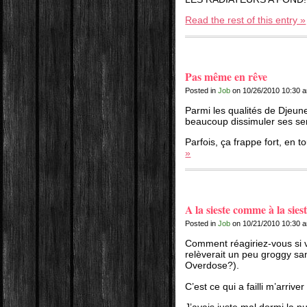
Read the rest of this entry »
Pas même en rêve
Posted in
Job
on 10/26/2010 10:30 
Parmi les qualités de Djeune
beaucoup dissimuler ses se
Parfois, ça frappe fort, en t
»
A la sieste comme à la sies
Posted in
Job
on 10/21/2010 10:30 
Comment réagiriez-vous si v
relèverait un peu groggy san
Overdose?).
C’est ce qui a failli m’arriver 
J’avais juste mal dormi la n