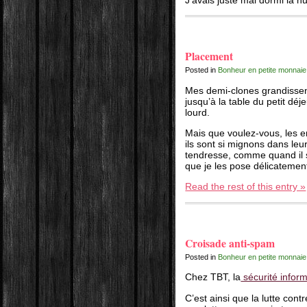
Placement
Posted in
Bonheur en petite monnaie
Mes demi-clones grandissent, 
jusqu’à la table du petit d
lourd.
Mais que voulez-vous, les 
ils sont si mignons dans leu
tendresse, comme quand il s
que je les pose délicatement
Read the rest of this entry »
Croisade anti-spam
Posted in
Bonheur en petite monnaie
Chez TBT, la
sécurité infor
C’est ainsi que la lutte con