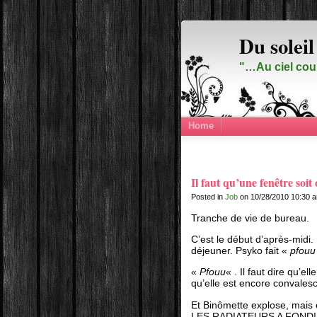
Du soleil
"…Au ciel cou
Home
Il faut qu’une fenêtre soit
Posted in
Job
on 10/28/2010 10:30 
Tranche de vie de bureau.
C’est le début d’après-midi
déjeuner. Psyko fait «
pfouu
«
Pfouu
« . Il faut dire qu’e
qu’elle est encore convales
Et Binômette explose, mai
LES RADIATEURS A FOND!