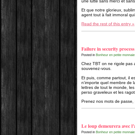
une lutte sans merci et sans
Et que notre glorieux, subl
agent tout à fait immoral qu
Read the rest of this entry »
Failure in security process
Posted in
Bonheur en petite monnaie
Chez TBT on ne rigole pas av
souvenez-vous.
Et puis, comme partout, il e
n’importe quel membre de 
lettres de tout le monde, le
perso graveleux et les ragot
Prenez nos mots de passe,
Le loup demeurera avec l’
Posted in
Bonheur en petite monnaie