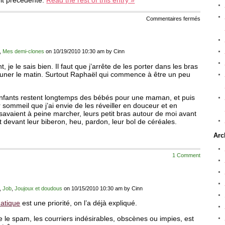
sur
Commentaires fermés
A
la
sieste
comme
à
,
Mes demi-clones
on 10/19/2010 10:30 am by Cinn
la
sieste
je le sais bien. Il faut que j’arrête de les porter dans les bras
éjeuner le matin. Surtout Raphaël qui commence à être un peu
enfants restent longtemps des bébés pour une maman, et puis
r sommeil que j’ai envie de les réveiller en douceur et en
avaient à peine marcher, leurs petit bras autour de moi avant
 devant leur biberon, heu, pardon, leur bol de céréales.
Arc
1 Comment
,
Job
,
Joujoux et doudous
on 10/15/2010 10:30 am by Cinn
matique
est une priorité, on l’a déjà expliqué.
tre le spam, les courriers indésirables, obscènes ou impies, est