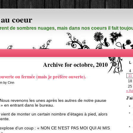
 au coeur
rent de sombres nuages, mais dans nos coeurs il fait touj
Archive for octobre, 2010
L
4
 ouverte ou fermée (mais je préfère ouverte).
11
18
am by Cinn
25
« Ao
J’a
. Nous revenons les unes après les autres de notre pause
» en entrant dans le bureau.
lle vient de monter un certain nombre d’étages à pied, alors
cente.
s explose d’un coup : « NON CE N’EST PAS MOI QUI AI MIS
 »