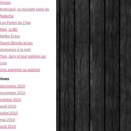
Alyssa
Instinctive, la nouvelle page de
Natacha
Les Perles du Chat
Maé, la BD
Maître Eolas
Souris Blonde et ses
dragueurs à la noix
Tom, Jerry et leur parking sur
cour
Une araignée au plafond
hives
décembre 2010
novembre 2010
octobre 2010
août 2010
juillet 2010
mai 2010
avril 2010