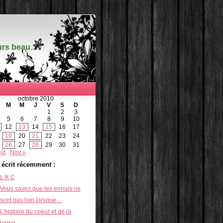
ours beau…"
octobre 2010
M
M
J
V
S
D
1
2
3
5
6
7
8
9
10
12
13
14
15
16
17
19
20
21
22
23
24
26
27
28
29
30
31
ût
Nov »
i écrit récemment :
L K C
Vous savez que les ennuis ne
sont pas loin lorsque…
L’histoire du coeur et de la
larme