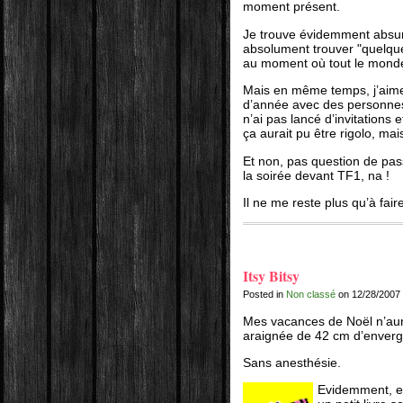
moment présent.
Je trouve évidemment absur
absolument trouver "quelque 
au moment où tout le monde 
Mais en même temps, j’aime
d’année avec des personnes 
n’ai pas lancé d’invitations 
ça aurait pu être rigolo, mai
Et non, pas question de pass
la soirée devant TF1, na !
Il ne me reste plus qu’à fair
Itsy Bitsy
Posted in
Non classé
on 12/28/2007
Mes vacances de Noël n’auro
araignée de 42 cm d’envergu
Sans anesthésie.
Evidemment, el