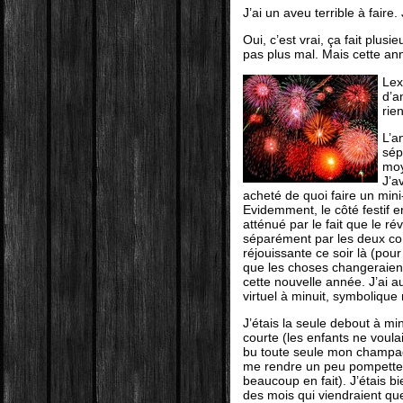
J’ai un aveu terrible à faire
Oui, c’est vrai, ça fait plus
pas plus mal. Mais cette an
Lex
d’a
rie
L’a
sép
moy
J’a
acheté de quoi faire un mini
Evidemment, le côté festif en
atténué par le fait que le r
séparément par les deux co
réjouissante ce soir là (pou
que les choses changeraien
cette nouvelle année. J’ai a
virtuel à minuit, symbolique
J’étais la seule debout à minu
courte (les enfants ne voulai
bu toute seule mon champa
me rendre un peu pompette 
beaucoup en fait). J’étais bi
des mois qui viendraient qu