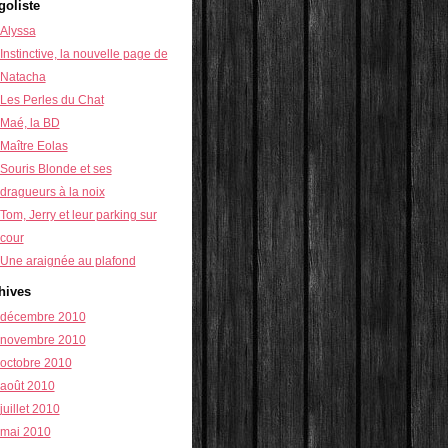
goliste
Alyssa
Instinctive, la nouvelle page de
Natacha
Les Perles du Chat
Maé, la BD
Maître Eolas
Souris Blonde et ses
dragueurs à la noix
Tom, Jerry et leur parking sur
cour
Une araignée au plafond
hives
décembre 2010
novembre 2010
octobre 2010
août 2010
juillet 2010
mai 2010