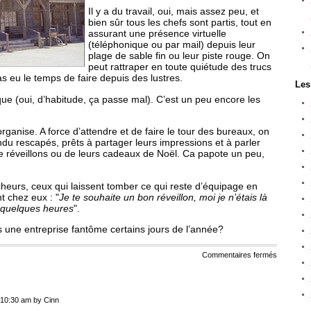
Il y a du travail, oui, mais assez peu, et
bien sûr tous les chefs sont partis, tout en
assurant une présence virtuelle
(téléphonique ou par mail) depuis leur
plage de sable fin ou leur piste rouge. On
peut rattraper en toute quiétude des trucs
pas eu le temps de faire depuis des lustres.
Les
ue (oui, d’habitude, ça passe mal). C’est un peu encore les
s’organise. A force d’attendre et de faire le tour des bureaux, on
ndu rescapés, prêts à partager leurs impressions et à parler
 de réveillons ou de leurs cadeaux de Noël. Ca papote un peu,
 lâcheurs, ceux qui laissent tomber ce qui reste d’équipage en
t chez eux : "
Je te souhaite un bon réveillon, moi je n’étais là
r quelques heures
".
s une entreprise fantôme certains jours de l’année?
sur
Commentaires fermés
Bureau
fantôme
 10:30 am by Cinn