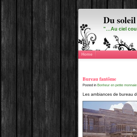
Du soleil
"…Au ciel cou
Home
Bureau fantôme
Posted in
Bonheur en petite monnaie
Les ambiances de bureau de