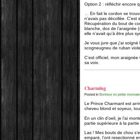
Option 2 : réfléchir encore
… En fait le cordon se trouv
n’avais pas décollée. C’est
Récupération du bout de cor
blanche, dos de l’araignée (
elle n’avait qu’à être plus s
Je vous jure que j’ai soigné
scogneugneu de ruban violet.
C’est officiel, mon araigné
sa voix.
Charming
Posted in
Bonheur en petite monnaie
Le Prince Charmant est arri
cheveu blond et soyeux, tout
En un clin d’oeil, je l’ai mon
partie supérieure à la partie
Las ! Mes bouts de chou s’en
emparé, l’ont resectionné en