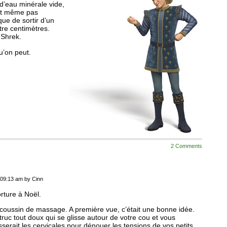
d’eau minérale vide,
’est même pas
que de sortir d’un
tre centimètres.
 Shrek.
u’on peut.
2 Comments
 09:13 am by Cinn
orture à Noël.
coussin de massage. A première vue, c’était une bonne idée.
truc tout doux qui se glisse autour de votre cou et vous
serait les cervicales pour dénouer les tensions de vos petits