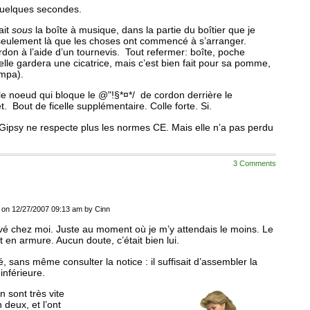
 quelques secondes.
ait
sous
la boîte à musique, dans la partie du boîtier que je
 seulement là que les choses ont commencé à s’arranger.
don à l’aide d’un tournevis. Tout refermer: boîte, poche
elle gardera une cicatrice, mais c’est bien fait pour sa pomme,
ympa).
 le noeud qui bloque le @"!§*¤*/ de cordon derrière le
 Bout de ficelle supplémentaire. Colle forte. Si.
e Gipsy ne respecte plus les normes CE. Mais elle n’a pas perdu
3 Comments
on 12/27/2007 09:13 am by Cinn
vé chez moi. Juste au moment où je m’y attendais le moins. Le
 en armure. Aucun doute, c’était bien lui.
té, sans même consulter la notice : il suffisait d’assembler la
 inférieure.
 sont très vite
 deux, et l’ont