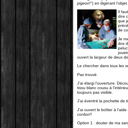
pigeon
!") en digérant l’objet
Il fa
dire 
que j
précé
de co
Je me
dos d
peluc
jouet
ouvert la largeur de deux do
Le chercher dans tous les s
Pas trouvé.
J’ai élargi l’ouverture. Déc
tissu blanc cousu à l’intérie
toujours pas visible.
J’ai éventré la pochette de 
J’ai ouvert le boîtier à l’ai
cordon!!
Option 1 : douter de ma san