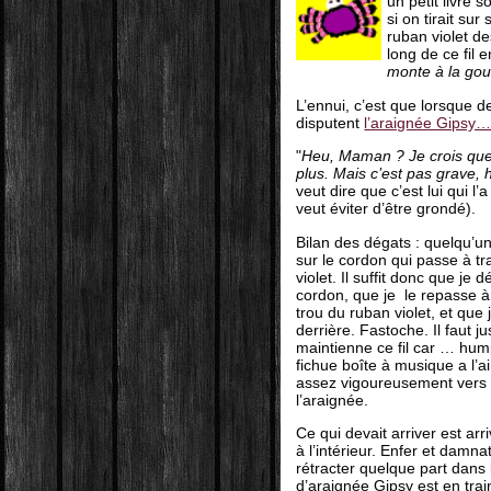
un petit livre 
si on tirait su
ruban violet de
long de ce fil
monte à la gou
L’ennui, c’est que lorsque d
disputent
l’araignée Gipsy…
"
Heu, Maman ? Je crois qu
plus. Mais c’est pas grave, 
veut dire que c’est lui qui l’a
veut éviter d’être grondé).
Bilan des dégats : quelqu’un 
sur le cordon qui passe à tr
violet. Il suffit donc que je 
cordon, que je le repasse à 
trou du ruban violet, et que 
derrière. Fastoche. Il faut j
maintienne ce fil car … hum
fichue boîte à musique a l’ai
assez vigoureusement vers l
l’araignée.
Ce qui devait arriver est arr
à l’intérieur. Enfer et damn
rétracter quelque part dans 
d’araignée Gipsy est en tra