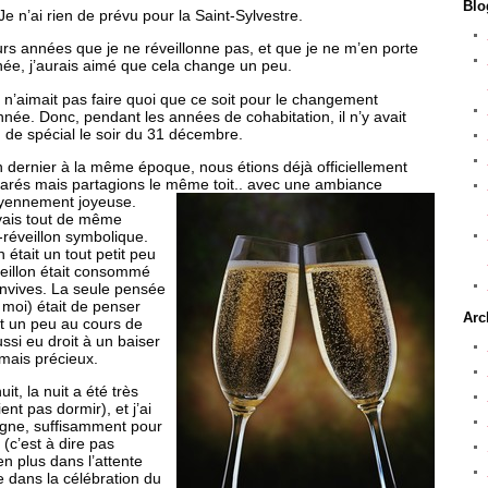
Blo
. Je n’ai rien de prévu pour la Saint-Sylvestre.
ieurs années que je ne réveillonne pas, et que je ne m’en porte
née, j’aurais aimé que cela change un peu.
 n’aimait pas faire quoi que ce soit pour le changement
nnée. Donc, pendant les années de cohabitation, il n’y avait
n de spécial le soir du 31 décembre.
n dernier à la même époque, nous étions déjà officiellement
arés mais partagions le même toit.. ave
c une ambiance
ennement joyeuse.
vais tout de même
-réveillon symbolique.
 était un tout petit peu
éveillon était consommé
nvives. La seule pensée
r moi) était de penser
Arc
t un peu au cours de
ussi eu droit à un baiser
 mais précieux.
it, la nuit a été très
ent pas dormir), et j’ai
gne, suffisamment pour
(c’est à dire pas
en plus dans l’attente
e dans la célébration du