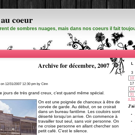
 au coeur
rent de sombres nuages, mais dans nos coeurs il fait touj
Archive for décembre, 2007
L
3
10
17
on 12/31/2007 12:30 pm by Cinn
24
 jours de très grand creux, c’est quand même spécial.
31
« N
On est une poignée de chanceux à être de
corvée de garde. Au début, on se croirait
J’a
dans un bureau fantôme. Les couloirs sont
déserté lorsqu’on arrive. On commence à
travailler tout seul, sans voir personne. On
ne croise personne en allant chercher son
petit café. C’est le silence.