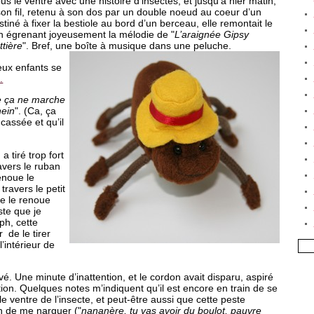
sous le ventre avec une histoire d’insectes, et jusqu’à hier matin,
r son fil, retenu à son dos par un double noeud au coeur d’un
stiné à fixer la bestiole au bord d’un berceau, elle remontait le
 en égrenant joyeusement la mélodie de "
L’araignée Gipsy
ttière
". Bref, une boîte à musique dans une peluche.
eux enfants se
.
e ça ne marche
hein
". (Ca, ça
 cassée et qu’il
a tiré trop fort
avers le ruban
dénoue le
travers le petit
je le renoue
uste que je
ph, cette
r de le tirer
’intérieur de
ivé. Une minute d’inattention, et le cordon avait disparu, aspiré
ation. Quelques notes m’indiquent qu’il est encore en train de se
le ventre de l’insecte, et peut-être aussi que cette peste
in de me narguer ("
nananère, tu vas avoir du boulot, pauvre