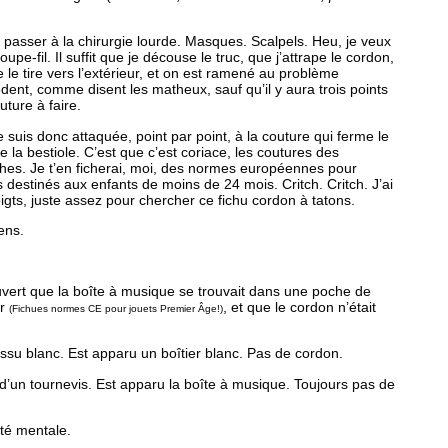
.
ut passer à la chirurgie lourde. Masques. Scalpels. Heu, je veux
coupe-fil. Il suffit que je découse le truc, que j’attrape le cordon,
e le tire vers l’extérieur, et on est ramené au problème
dent, comme disent les matheux, sauf qu’il y aura trois points
uture à faire.
 suis donc attaquée, point par point, à la couture qui ferme le
e la bestiole. C’est que c’est coriace, les coutures des
hes. Je t’en ficherai, moi, des normes européennes pour
s destinés aux enfants de moins de 24 mois. Critch. Critch. J’ai
igts, juste assez pour chercher ce fichu cordon à tatons.
ens.
ouvert que la boîte à musique se trouvait dans une poche de
ur
, et que le cordon n’était
(Fichues normes CE pour jouets Premier Âge!)
tissu blanc. Est apparu un boîtier blanc. Pas de cordon.
de d’un tournevis. Est apparu la boîte à musique. Toujours pas de
té mentale.