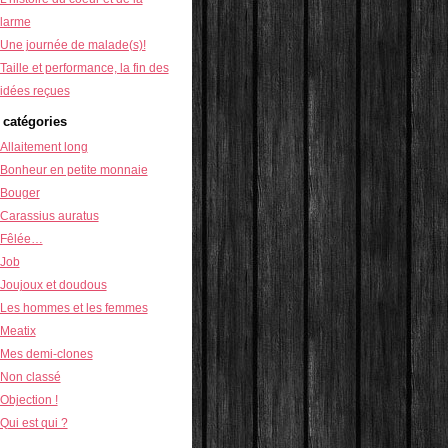
larme
Une journée de malade(s)!
Taille et performance, la fin des
idées reçues
 catégories
Allaitement long
Bonheur en petite monnaie
Bouger
Carassius auratus
Fêlée…
Job
Joujoux et doudous
Les hommes et les femmes
Meatix
Mes demi-clones
Non classé
Objection !
Qui est qui ?