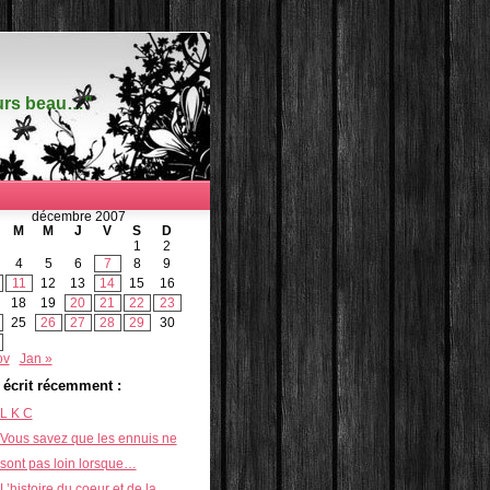
ours beau…"
décembre 2007
M
M
J
V
S
D
1
2
4
5
6
7
8
9
11
12
13
14
15
16
18
19
20
21
22
23
25
26
27
28
29
30
ov
Jan »
i écrit récemment :
L K C
Vous savez que les ennuis ne
sont pas loin lorsque…
L’histoire du coeur et de la