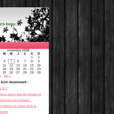
ours beau…"
novembre 2008
M
M
J
V
S
D
1
2
4
5
6
7
8
9
11
12
13
14
15
16
18
19
20
21
22
23
25
26
27
28
29
30
t
Jan »
i écrit récemment :
L K C
Vous savez que les ennuis ne
sont pas loin lorsque…
L’histoire du coeur et de la
larme