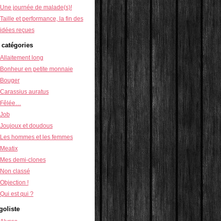
Une journée de malade(s)!
Taille et performance, la fin des
idées reçues
 catégories
Allaitement long
Bonheur en petite monnaie
Bouger
Carassius auratus
Fêlée…
Job
Joujoux et doudous
Les hommes et les femmes
Meatix
Mes demi-clones
Non classé
Objection !
Qui est qui ?
goliste