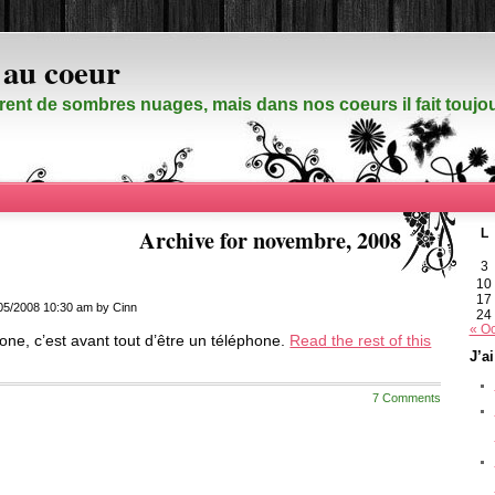
 au coeur
rent de sombres nuages, mais dans nos coeurs il fait touj
Archive for novembre, 2008
L
3
10
17
05/2008 10:30 am by Cinn
24
« Oc
one, c’est avant tout d’être un téléphone.
Read the rest of this
J’a
7 Comments