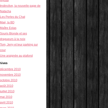
Alyssa
Instinctive, la nouvelle page de
Natacha
Les Perles du Chat
Maé, la BD
Maître Eolas
Souris Blonde et ses
dragueurs à la noix
Tom, Jerry et leur parking sur
cour
Une araignée au plafond
hives
décembre 2010
novembre 2010
octobre 2010
août 2010
juillet 2010
mai 2010
avril 2010
mars 2010