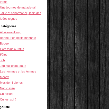
larme
Une journée de malade(s)!
Taille et performance, la fin des
idées reçues
 catégories
Allaitement long
Bonheur en petite monnaie
Bouger
Carassius auratus
Fêlée…
Job
Joujoux et doudous
Les hommes et les femmes
Meatix
Mes demi-clones
Non classé
Objection !
Qui est qui ?
goliste