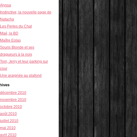
Alyssa
Instinctive, la nouvelle page de
Natacha
Les Perles du Chat
Maé, la BD
Maître Eolas
Souris Blonde et ses
dragueurs à la noix
Tom, Jerry et leur parking sur
cour
Une araignée au plafond
hives
décembre 2010
novembre 2010
octobre 2010
août 2010
juillet 2010
mai 2010
avril 2010