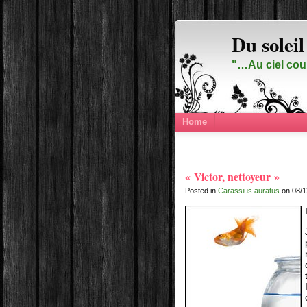
Du soleil
"…Au ciel cou
Home
« Victor, nettoyeur »
Posted in
Carassius auratus
on 08/1