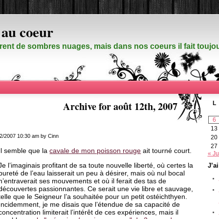
 au coeur
rent de sombres nuages, mais dans nos coeurs il fait touj
Archive for août 12th, 2007
L
6
13
2/2007 10:30 am by Cinn
20
27
Il semble que la
cavale de mon poisson rouge
ait tourné court.
« Ju
Je l’imaginais profitant de sa toute nouvelle liberté, où certes la
J’a
pureté de l’eau laisserait un peu à désirer, mais où nul bocal
n’entraverait ses mouvements et où il ferait des tas de
découvertes passionnantes. Ce serait une vie libre et sauvage,
telle que le Seigneur l’a souhaitée pour un petit ostéichthyen.
Incidemment, je me disais que l’étendue de sa capacité de
concentration limiterait l’intérêt de ces expériences, mais il