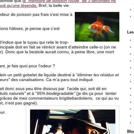
semble que
la "
mémoire de poisson rouge
" de 3 secondes ne
soit qu’une légende.
Bref, la belle vie.
 odeur de poisson pas frais s’est mise à
sions hâtives, je pense que c’est
Les
’indice que le tuyau qui relie le trop-
ncipale doit en fait se rétrécir avant d’atteindre celle-ci (on ne
ur). Donc que la bestiole aurait connu, à peine libre, une mort
t, je fais quoi pour l’odeur ?
ein un petit gobelet de liquide destiné à "
éliminer les résidus et
eurs"
des canalisations. Ca m’a paru tout indiqué.
t donc sous peu être dissous par l’acide qui, soit dit en
uits naturels"
et à "
95% biodégradable"
(je dis ça pour tenter
 grâces de mes commentateurs brigittebardotiens, ce qui au vu
et, n’est pas gagné).
eur.
Blo