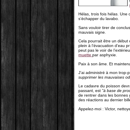
Hélas, trois fois hélas. Une
s’échapper du lavabo.
Sans vouloir tirer de conclu
mauvais signe.
Cela pourrait être un début d
plein à l’évacuation d’eau pri
peut pas le voir de l’extérie
muette
par asphyxie.
Paix à son âme. Et maintenan
J’ai administré à mon trop-pl
supprimer les mauvaises od
Le cadavre du poisson devrai
passant, est
"à base de prod
de rentrer dans les bonnes
des réactions au dernier bill
Appelez-moi : Victor, nettoy