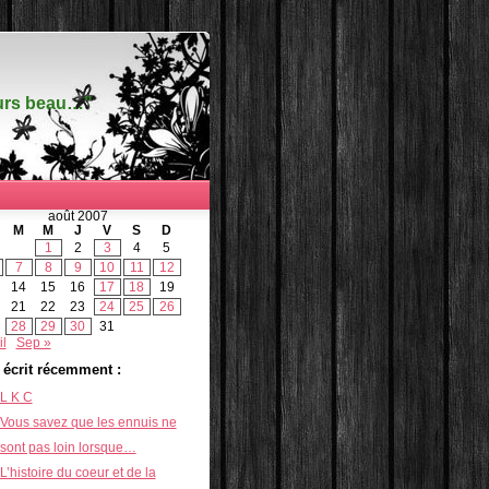
ours beau…"
août 2007
M
M
J
V
S
D
1
2
3
4
5
7
8
9
10
11
12
14
15
16
17
18
19
21
22
23
24
25
26
28
29
30
31
il
Sep »
i écrit récemment :
L K C
Vous savez que les ennuis ne
sont pas loin lorsque…
L’histoire du coeur et de la