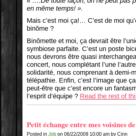
«
….De toute façon, on ne peut pas 
en même temps! ».
Mais c’est moi ça!… C’est de moi qu’e
binôme ?
Binômette et moi, ça devrait être l’un
symbiose parfaite. C’est un poste bic
nous devrons être quasi interchangea
concert, nous complétant l’une l’autr
solidarité, nous comprenant à demi-
télépathie. Enfin, c’est l’image que ça
peut-être que c’est encore un fant
l’esprit d’équipe ?
Read the rest of thi
Petit échange entre mes voisines d
Posted in
Job
on 06/22/2009 10:00 am by Cinn