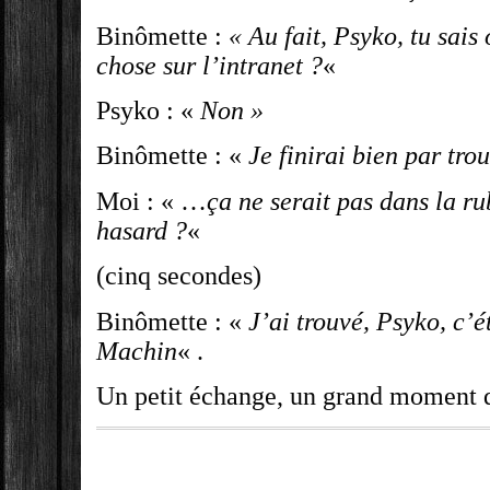
Binômette :
« Au fait, Psyko, tu sais
chose sur l’intranet ?
«
Psyko : «
Non »
Binômette : «
Je finirai bien par tro
Moi : « …
ça ne serait pas dans la r
hasard ?
«
(cinq secondes)
Binômette : «
J’ai trouvé, Psyko, c’é
Machin
« .
Un petit échange, un grand moment d