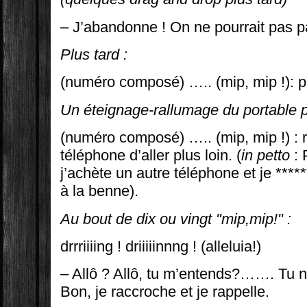
– J’abandonne ! On ne pourrait pas p
Plus tard :
(numéro composé) ….. (mip, mip !): 
Un éteignage-rallumage du portable pl
(numéro composé) ….. (mip, mip !) : 
téléphone d’aller plus loin. (
in petto
: 
j’achète un autre téléphone et je ****
à la benne).
Au bout de dix ou vingt "mip,mip!" :
drrriiiing ! driiiiinnng ! (alleluia!)
– Allô ? Allô, tu m’entends?……. Tu
Bon, je raccroche et je rappelle.