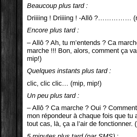
Beaucoup plus tard :
Driiiing ! Driiiing ! -Allô ?…………… (mip
Encore plus tard :
– Allô ? Ah, tu m’entends ? Ca marche
marche !!! Bon, alors, comment ça v
mip!)
Quelques instants plus tard :
clic, clic clic… (mip, mip!)
Un peu plus tard :
– Allô ? Ca marche ? Oui ? Comment 
mon répondeur à chaque fois que tu
tout cas, là, ça a l’air de fonctionner
5 minutes plus tard (par SMS)
: