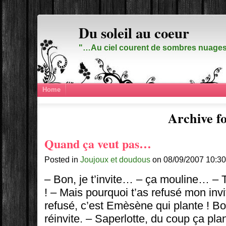
Du soleil au coeur
"…Au ciel courent de sombres nuages,
Home
Archive fo
Quand ça veut pas…
Posted in
Joujoux et doudous
on 08/09/2007 10:30
– Bon, je t’invite… – ça mouline… – 
! – Mais pourquoi t’as refusé mon invi
refusé, c’est Emèsène qui plante ! Bon,
réinvite. – Saperlotte, du coup ça pla