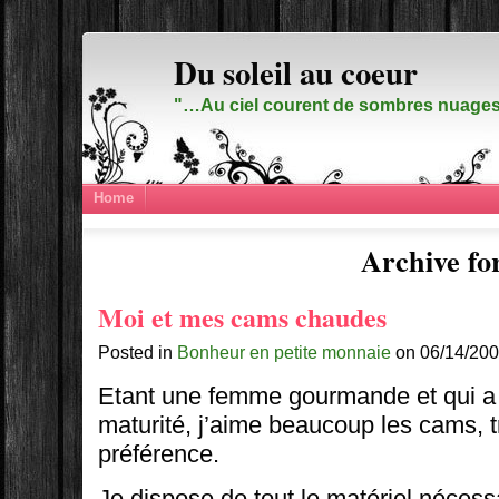
Du soleil au coeur
"…Au ciel courent de sombres nuages,
Home
Archive for
Moi et mes cams chaudes
Posted in
Bonheur en petite monnaie
on 06/14/200
Etant une femme gourmande et qui a a
maturité, j’aime beaucoup les cams, 
préférence.
Je dispose de tout le matériel nécess