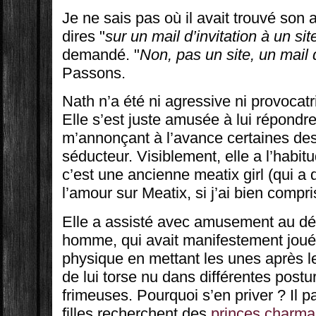
Je ne sais pas où il avait trouvé son
dires "
sur un mail d’invitation à un sit
demandé. "
Non, pas un site, un mail d
Passons.
Nath n’a été ni agressive ni provocatr
Elle s’est juste amusée à lui répondr
m’annonçant à l’avance certaines de
séducteur. Visiblement, elle a l’habitud
c’est une ancienne meatix girl (qui a d
l’amour sur Meatix, si j’ai bien compri
Elle a assisté avec amusement au déf
homme, qui avait manifestement joué 
physique en mettant les unes après l
de lui torse nu dans différentes post
frimeuses. Pourquoi s’en priver ? Il p
filles recherchent des
princes charma