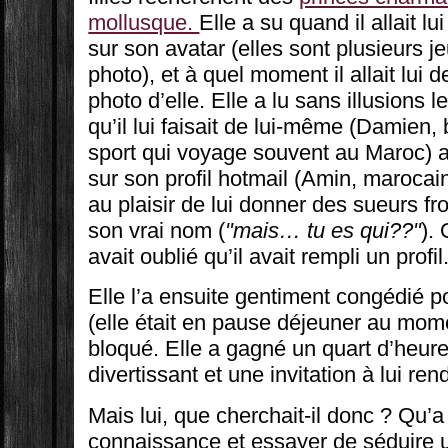
mollusque.
Elle a su quand il allait l
sur son avatar (elles sont plusieurs je
photo), et à quel moment il allait lui
photo d’elle. Elle a lu sans illusions 
qu’il lui faisait de lui-même (Damien,
sport qui voyage souvent au Maroc) av
sur son profil hotmail (Amin, marocain
au plaisir de lui donner des sueurs fr
son vrai nom (
"mais… tu es qui??"
).
avait oublié qu’il avait rempli un profil
Elle l’a ensuite gentiment congédié po
(elle était en pause déjeuner au mome
bloqué. Elle a gagné un quart d’heur
divertissant et une invitation à lui re
Mais lui, que cherchait-il donc ? Qu’a t
connaissance et essayer de séduire u