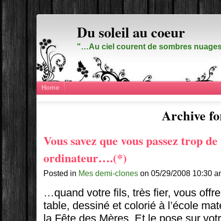
Du soleil au coeur
"…Au ciel courent de sombres nuages,
Home
Archive fo
Vous savez que vous passez trop de
ordinateur….(*)
Posted in
Mes demi-clones
on 05/29/2008 10:30 a
…quand votre fils, très fier, vous off
table, dessiné et colorié à l’école mat
la Fête des Mères. Et le pose sur vot