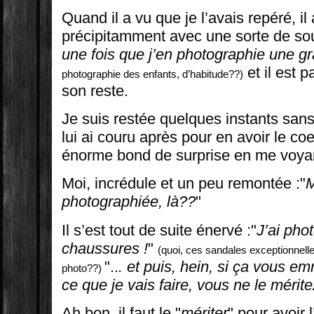
Quand il a vu que je l’avais repéré, il
précipitamment avec une sorte de sou
une fois que j’en photographie une g
et il est 
photographie des enfants, d’habitude??)
son reste.
Je suis restée quelques instants sans 
lui ai couru après pour en avoir le coeu
énorme bond de surprise en me voya
Moi, incrédule et un peu remontée :"
M
photographiée, là??
"
Il s’est tout de suite énervé :"
J’ai pho
chaussures !
"
(quoi, ces sandales exceptionnell
"..
. et puis, hein, si ça vous
photo??)
ce que je vais faire, vous ne le méri
Ah bon, il faut le "
mériter
" pour avoir