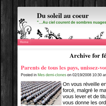
Du soleil au coeur
"…Au ciel courent de sombres nuages,
Home
Archive for f
Parents de tous les pays, unissez-vo
Posted in
Mes demi-clones
on 02/19/2008 10:30 a
On vous réveille en
forcé, malgré le 
vous lever et de tit
vous donne les ord