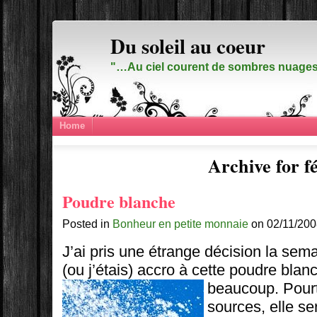
Du soleil au coeur
"…Au ciel courent de sombres nuages,
Home
Archive for f
Poudre blanche
Posted in
Bonheur en petite monnaie
on 02/11/200
J’ai pris une étrange décision la sema
(ou j’étais) accro à cette poudre bl
beaucoup.
Pourt
sources, elle se