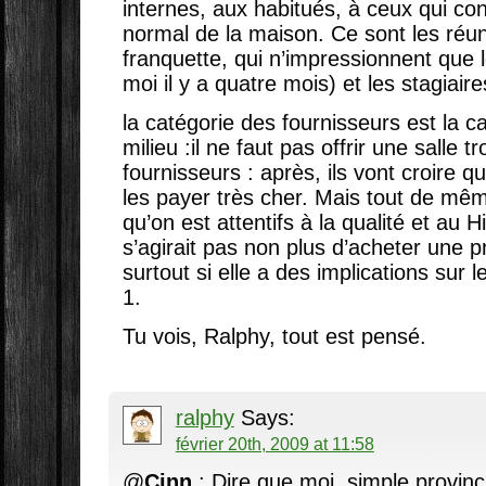
internes, aux habitués, à ceux qui co
normal de la maison. Ce sont les réu
franquette, qui n’impressionnent que l
moi il y a quatre mois) et les stagiaire
la catégorie des fournisseurs est la ca
milieu :il ne faut pas offrir une salle 
fournisseurs : après, ils vont croire 
les payer très cher. Mais tout de même
qu’on est attentifs à la qualité et au H
s’agirait pas non plus d’acheter une p
surtout si elle a des implications sur l
1.
Tu vois, Ralphy, tout est pensé.
ralphy
Says:
février 20th, 2009 at 11:58
@
Cinn
: Dire que moi, simple provincia