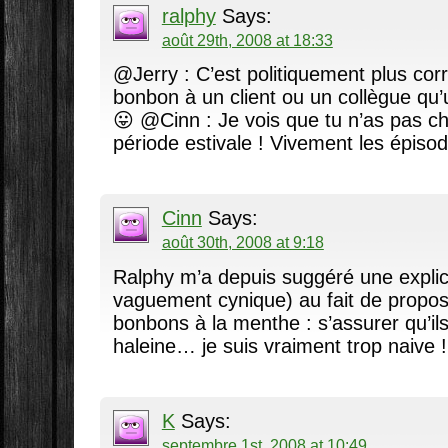
ralphy
Says:
août 29th, 2008 at 18:33
@Jerry : C’est politiquement plus cor
bonbon à un client ou un collègue qu
😛 @Cinn : Je vois que tu n’as pas c
période estivale ! Vivement les épisod
Cinn
Says:
août 30th, 2008 at 9:18
Ralphy m’a depuis suggéré une explica
vaguement cynique) au fait de propos
bonbons à la menthe : s’assurer qu’il
haleine… je suis vraiment trop naive !
K
Says:
septembre 1st, 2008 at 10:49