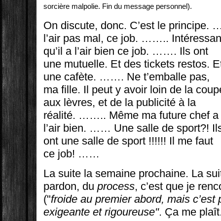
sorcière malpolie. Fin du message personnel).
On discute, donc. C’est le principe. 
l’air pas mal, ce job. …….. Intéressa
qu’il a l’air bien ce job. …….
Ils ont
une mutuelle. Et des tickets restos. E
une cafète. ……. Ne t’emballe pas,
ma fille. Il peut y avoir loin de la coup
aux lèvres, et de la publicité à la
réalité. …….. Même ma future chef a
l’air bien. …… Une salle de sport?! Il
ont une salle de sport !!!!!! Il me faut
ce job! ……
La suite la semaine prochaine. La su
pardon, du
process
, c’est que je ren
("
froide au premier abord, mais c’est 
exigeante et rigoureuse"
. Ça me plaît