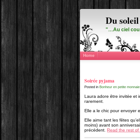
Du soleil
"…Au ciel cou
Home
Soirée pyjama
Posted in
Bonheur en petite monnaie
Laura adore être invitée et 
rarement.
Elle a le chic pour envoyer e
Elle aime tant les fêtes qu’
moins) avant son anniversai
précédent.
Read the rest of 