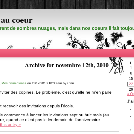
 au coeur
rent de sombres nuages, mais dans nos coeurs il fait touj
Archive for novembre 12th, 2010
L
1
8
15
,
Mes demi-clones
on 11/12/2010 10:30 am by Cinn
22
29
inviter des copines. Le problème, c’est qu’elle ne m’en parle
« Oc
J’a
t recevoir des invitations depuis l’école.
elle commence à lancer les invitations sept ou huit mois (au
re, quand ce n’est pas le lendemain de l’anniversaire
this entry »