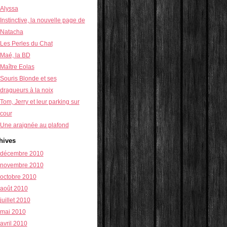
Alyssa
Instinctive, la nouvelle page de
Natacha
Les Perles du Chat
Maé, la BD
Maître Eolas
Souris Blonde et ses
dragueurs à la noix
Tom, Jerry et leur parking sur
cour
Une araignée au plafond
hives
décembre 2010
novembre 2010
octobre 2010
août 2010
juillet 2010
mai 2010
avril 2010