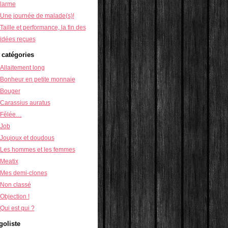
larme
Une journée de malade(s)!
Taille et performance, la fin des
idées reçues
 catégories
Allaitement long
Bonheur en petite monnaie
Bouger
Carassius auratus
Fêlée…
Job
Joujoux et doudous
Les hommes et les femmes
Meatix
Mes demi-clones
Non classé
Objection !
Qui est qui ?
goliste