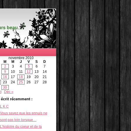
ours beau…"
novembre 2010
M
M
J
V
S
D
2
3
4
5
6
7
9
10
11
12
13
14
16
17
18
19
20
21
23
24
25
26
27
28
30
t
Déc »
i écrit récemment :
L K C
Vous savez que les ennuis ne
sont pas loin lorsque…
L’histoire du coeur et de la