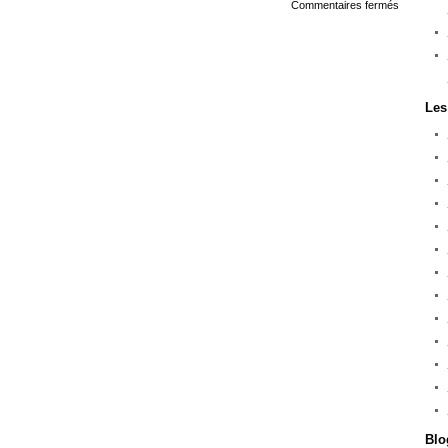
sur
Commentaires fermés
Soirée
pyjama
Les
Blo