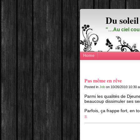
Du soleil
"…Au ciel cou
Home
Pas même en rêve
Posted in
Job
on 10/26/2010 10:30 
Parmi les qualités de Djeune
beaucoup dissimuler ses se
Parfois, ça frappe fort, en t
»