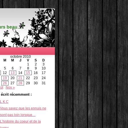
ours beau…"
octobre 2010
M
M
J
V
S
D
1
2
3
5
6
7
8
9
10
12
13
14
15
16
17
19
20
21
22
23
24
26
27
28
29
30
31
ût
Nov »
i écrit récemment :
L K C
Vous savez que les ennuis ne
sont pas loin lorsque…
L’histoire du coeur et de la
larme