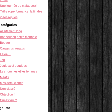
Une journée de malade(s)!
Taille et performance, la fin des
idées reçues
 catégories
Allaitement long
Bonheur en petite monnaie
Bouger
Carassius auratus
Fêlée…
Job
Joujoux et doudous
Les hommes et les femmes
Meatix
Mes demi-clones
Non classé
Objection !
Qui est qui ?
goliste