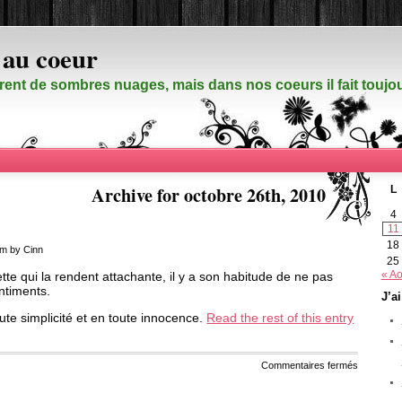
 au coeur
rent de sombres nuages, mais dans nos coeurs il fait touj
Archive for octobre 26th, 2010
L
4
11
18
am by Cinn
25
tte qui la rendent attachante, il y a son habitude de ne pas
« Ao
ntiments.
J’a
oute simplicité et en toute innocence.
Read the rest of this entry
sur
Commentaires fermés
Pas
même
en