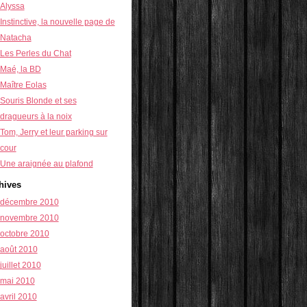
Alyssa
Instinctive, la nouvelle page de
Natacha
Les Perles du Chat
Maé, la BD
Maître Eolas
Souris Blonde et ses
dragueurs à la noix
Tom, Jerry et leur parking sur
cour
Une araignée au plafond
hives
décembre 2010
novembre 2010
octobre 2010
août 2010
juillet 2010
mai 2010
avril 2010