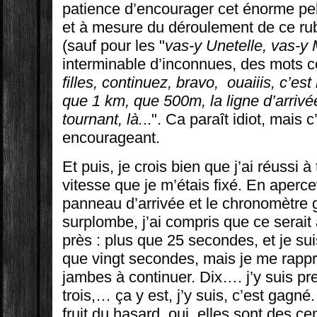
patience d’encourager cet énorme pel
et à mesure du déroulement de ce 
(sauf pour les "
vas-y Unetelle, vas-
interminable d’inconnues, des mots 
filles, continuez, bravo, ouaiiis, c’est
que 1 km, que 500m, la ligne d’arrivée
tournant, là.
..". Ca paraît idiot, mais 
encourageant.
Et puis, je crois bien que j’ai réussi à 
vitesse que je m’étais fixé. En aperce
panneau d’arrivée et le chronomètre g
surplombe, j’ai compris que ce serai
près : plus que 25 secondes, et je sui
que vingt secondes, mais je me rapp
jambes à continuer. Dix…. j’y suis pr
trois,… ça y est, j’y suis, c’est gagné
fruit du hasard, oui, elles sont des ce