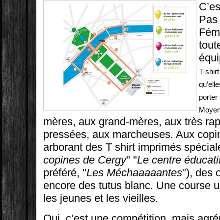
C’es
Pas 
Fémi
tout
équi
T-shir
qu’ell
porter 
Moyen
mères, aux grand-mères, aux très rap
pressées, aux marcheuses. Aux copi
arborant des T shirt imprimés spécial
copines de Cergy
" "
Le centre éducati
préféré, "
Les Méchaaaaantes
"), des 
encore des tutus blanc. Une course un
les jeunes et les vieilles.
Oui, c’est une compétition, mais agr