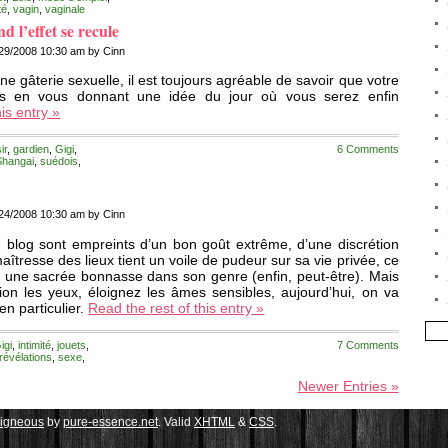
té
,
vagin
,
vaginale
d l’effet se recule
29/2008 10:30 am by Cinn
e gâterie sexuelle, il est toujours agréable de savoir que votre
ous en vous donnant une idée du jour où vous serez enfin
is entry »
ir
,
gardien
,
Gigi
,
6 Comments
Shangai
,
suédois
,
24/2008 10:30 am by Cinn
ce blog sont empreints d’un bon goût extrême, d’une discrétion
îtresse des lieux tient un voile de pudeur sur sa vie privée, ce
e une sacrée bonnasse dans son genre (enfin, peut-être). Mais
ntion les yeux, éloignez les âmes sensibles, aujourd’hui, on va
en particulier.
Read the rest of this entry »
igi
,
intimité
,
jouets
,
7 Comments
révélations
,
sexe
,
Newer Entries »
ligneous
by
pure-essence.net
. Valid
XHTML
&
CSS
.