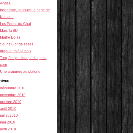
Alyssa
Instinctive, la nouvelle page de
Natacha
Les Perles du Chat
Maé, la BD
Maître Eolas
Souris Blonde et ses
dragueurs à la noix
Tom, Jerry et leur parking sur
cour
Une araignée au plafond
hives
décembre 2010
novembre 2010
octobre 2010
août 2010
juillet 2010
mai 2010
avril 2010