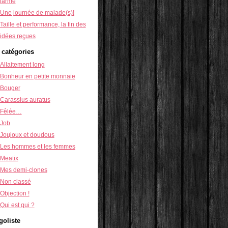
larme
Une journée de malade(s)!
Taille et performance, la fin des
idées reçues
 catégories
Allaitement long
Bonheur en petite monnaie
Bouger
Carassius auratus
Fêlée…
Job
Joujoux et doudous
Les hommes et les femmes
Meatix
Mes demi-clones
Non classé
Objection !
Qui est qui ?
goliste