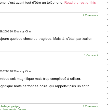
one, c’est avant tout d’être un téléphone.
Read the rest of this
7 Comments
29/2008 10:30 am by Cinn
jours quelque chose de tragique. Mais là, c’était particulier.
1 Comment
01/2008 10:30 am by Cinn
onique soit magnifique mais trop compliqué à utiliser.
gnifique boîte cartonnée noire, qui rappelait plus un écrin
mballage
,
gadget
,
4 Comments
et
,
Lelo
,
mode d'emploi
,