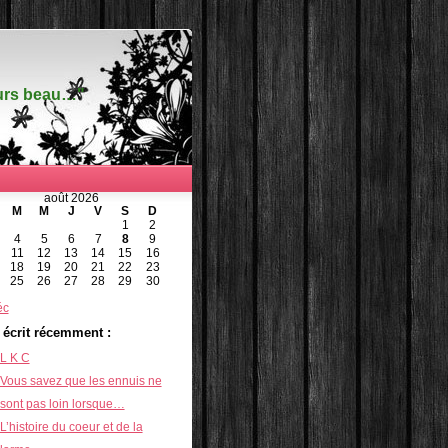
ours beau…"
août 2026
M
M
J
V
S
D
1
2
4
5
6
7
8
9
11
12
13
14
15
16
18
19
20
21
22
23
25
26
27
28
29
30
éc
i écrit récemment :
L K C
Vous savez que les ennuis ne
sont pas loin lorsque…
L’histoire du coeur et de la