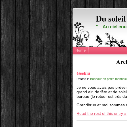
Du soleil
"…Au ciel cou
Home
Arch
Geekiu
Posted in
Bonheur en petite monnaie
Je ne vous avais pas préven
grand air, de fête et de so
bureau (le retour est très du
Grandbrun et moi sommes al
Read the rest of this entry »