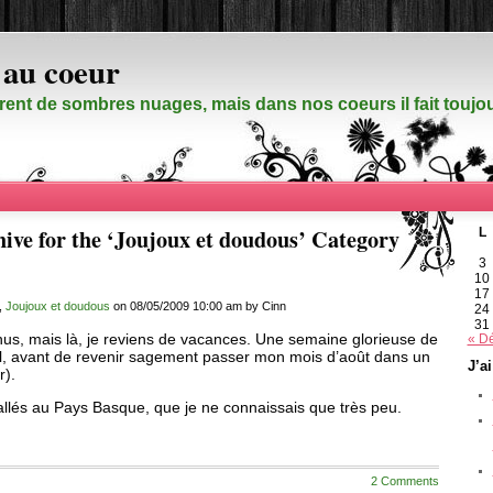
 au coeur
rent de sombres nuages, mais dans nos coeurs il fait touj
ive for the ‘Joujoux et doudous’ Category
L
3
10
17
,
Joujoux et doudous
on 08/05/2009 10:00 am by Cinn
24
31
us, mais là, je reviens de vacances. Une semaine glorieuse de
« D
leil, avant de revenir sagement passer mon mois d’août dans un
J’a
r).
lés au Pays Basque, que je ne connaissais que très peu.
2 Comments