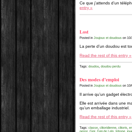
Ce que j’attends d’un téléph
entry »
Lost
Posted in
Joujoux et doudous
on 10/
La perte d’un doudou est tou
Read the rest of this entry »
Tags:
doudou
,
doudou perdu
Des modes d’emploi
Posted in
Joujoux et doudous
on 10/
Il arrive qu’un gadget électr
Elle est arrivée dans une ma
qu’un emballage industriel.
Read the rest of this entry »
Tags:
classe
,
clitoridienne
,
clitoris
,
e
genre
,
Gigi
,
Gigi de Lelo
,
Iphone
,
jou