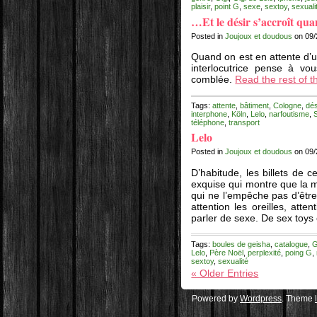
plaisir
,
point G
,
sexe
,
sextoy
,
sexuali
…Et le désir s’accroît quan
Posted in
Joujoux et doudous
on 09/
Quand on est en attente d’un
interlocutrice pense à v
comblée.
Read the rest of th
Tags:
attente
,
bâtiment
,
Cologne
,
dés
interphone
,
Köln
,
Lelo
,
narfoutisme
,
téléphone
,
transport
Lelo
Posted in
Joujoux et doudous
on 09/
D’habitude, les billets de 
exquise qui montre que la ma
qui ne l’empêche pas d’êtr
attention les oreilles, atte
parler de sexe. De sex toys 
Tags:
boules de geisha
,
catalogue
,
G
Lelo
,
Père Noël
,
perplexité
,
poing G
,
sextoy
,
sexualité
« Older Entries
Powered by
Wordpress
. Theme