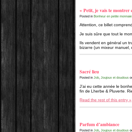
« Petit, je vais te montre
Posted in
Bonheur en petite monnaie
Attention, ce billet compren
Je suis sûre que tout le m
Ils vendent en général un t
bizarre (un mixeur manuel,
Sacré lieu
Posted in
Job
,
Joujoux et doudous
o
J’ai eu cette année le bonheu
fin de Lherbe & Pluverte. R
Read the rest of this entry »
Parfum d’ambiance
Posted in
Job
,
Joujoux et doudous
o