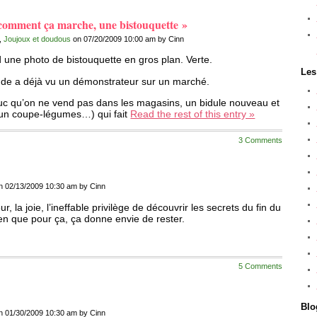
r comment ça marche, une bistouquette »
,
Joujoux et doudous
on 07/20/2009 10:00 am by Cinn
d une photo de bistouquette en gros plan. Verte.
Les
onde a déjà vu un démonstrateur sur un marché.
ruc qu’on ne vend pas dans les magasins, un bidule nouveau et
 un coupe-légumes…) qui fait
Read the rest of this entry »
3 Comments
n 02/13/2009 10:30 am by Cinn
r, la joie, l’ineffable privilège de découvrir les secrets du fin du
ien que pour ça, ça donne envie de rester.
5 Comments
Blo
n 01/30/2009 10:30 am by Cinn