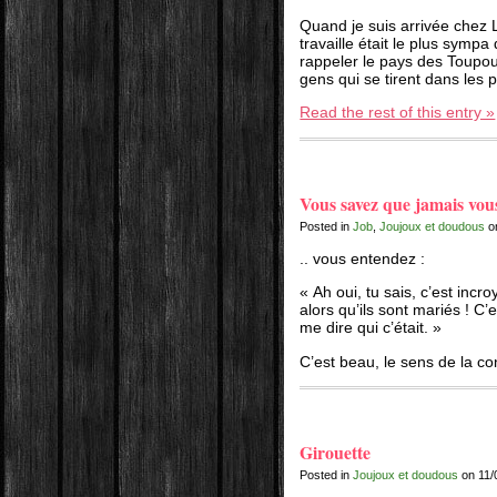
Quand je suis arrivée chez 
travaille était le plus sympa
rappeler le pays des Toupout
gens qui se tirent dans les
Read the rest of this entry »
Vous savez que jamais vo
Posted in
Job
,
Joujoux et doudous
o
.. vous entendez :
« Ah oui, tu sais, c’est incr
alors qu’ils sont mariés ! C’e
me dire qui c’était. »
C’est beau, le sens de la con
Girouette
Posted in
Joujoux et doudous
on 11/