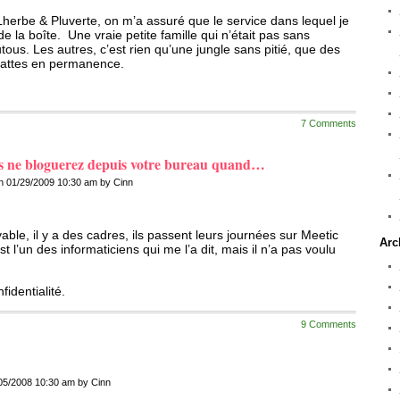
Lherbe & Pluverte, on m’a assuré que le service dans lequel je
 de la boîte. Une vraie petite famille qui n’était pas sans
ous. Les autres, c’est rien qu’une jungle sans pitié, que des
 pattes en permanence.
7 Comments
us ne bloguerez depuis votre bureau quand…
n 01/29/2009 10:30 am by Cinn
oyable, il y a des cadres, ils passent leurs journées sur Meetic
Arc
st l’un des informaticiens qui me l’a dit, mais il n’a pas voulu
fidentialité.
9 Comments
05/2008 10:30 am by Cinn