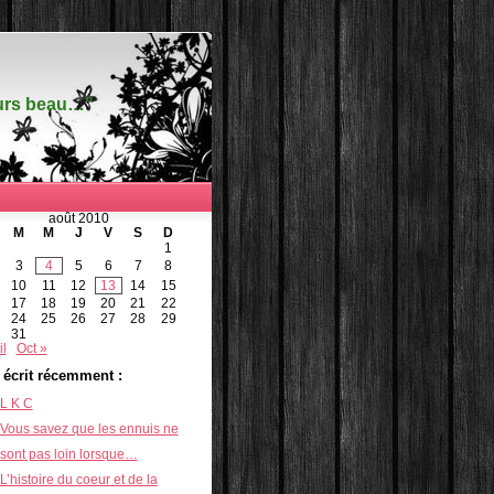
ours beau…"
août 2010
M
M
J
V
S
D
1
3
4
5
6
7
8
10
11
12
13
14
15
17
18
19
20
21
22
24
25
26
27
28
29
31
il
Oct »
i écrit récemment :
L K C
Vous savez que les ennuis ne
sont pas loin lorsque…
L’histoire du coeur et de la