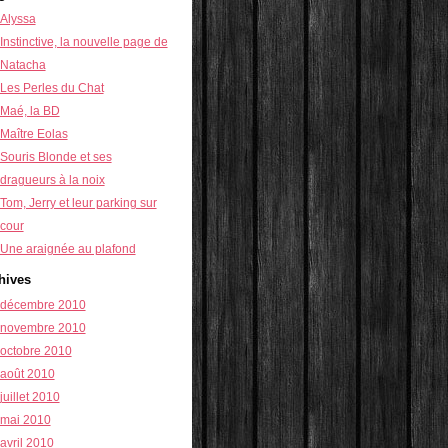
Alyssa
Instinctive, la nouvelle page de
Natacha
Les Perles du Chat
Maé, la BD
Maître Eolas
Souris Blonde et ses
dragueurs à la noix
Tom, Jerry et leur parking sur
cour
Une araignée au plafond
hives
décembre 2010
novembre 2010
octobre 2010
août 2010
juillet 2010
mai 2010
avril 2010