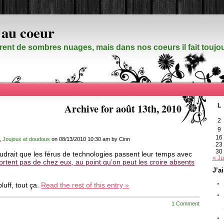
 au coeur
rent de sombres nuages, mais dans nos coeurs il fait touj
Archive for août 13th, 2010
L
2
9
16
,
Joujoux et doudous
on 08/13/2010 10:30 am by Cinn
23
30
oudrait que les férus de technologies passent leur temps avec
« Ju
ortent pas de chez eux, au point qu’on peut les croire absents
J’a
uff, tout ça.
Read the rest of this entry »
1 Comment