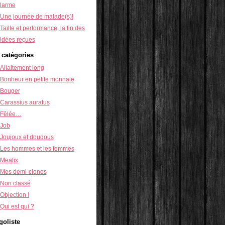
larme
Une journée de malade(s)!
Taille et performance, la fin des
idées reçues
 catégories
Allaitement long
Bonheur en petite monnaie
Bouger
Carassius auratus
Fêlée…
Job
Joujoux et doudous
Les hommes et les femmes
Meatix
Mes demi-clones
Non classé
Objection !
Qui est qui ?
goliste