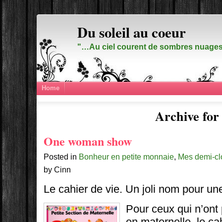
Du soleil au coeur
"…Au ciel courent de sombres nuages,
Home
Archive for
One woman show
Posted in
Bonheur en petite monnaie
,
Mes demi-c
by Cinn
Le cahier de vie. Un joli nom pour un
Pour ceux qui n’ont
en maternelle, le ca