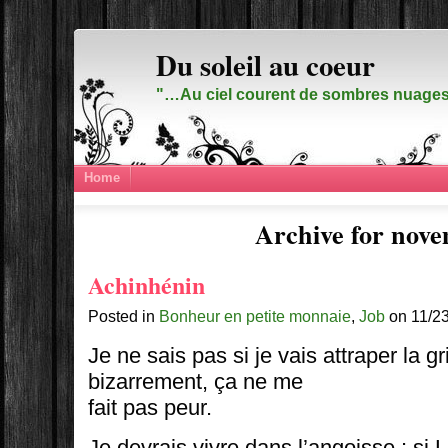
Du soleil au coeur
"…Au ciel courent de sombres nuages,
Home
Archive for nove
Achinhénin
Posted in
Bonheur en petite monnaie
,
Job
on 11/23
Je ne sais pas si je vais attraper la g
bizarrement, ça ne me
fait pas peur.
Je devrais vivre dans l’angoisse : si