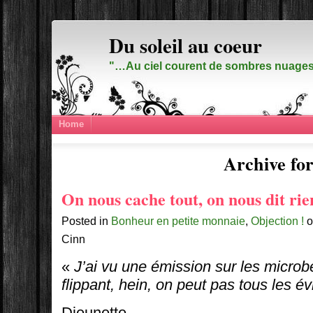
Du soleil au coeur
"…Au ciel courent de sombres nuages,
Home
Archive for
On nous cache tout, on nous dit rie
Posted in
Bonheur en petite monnaie
,
Objection !
o
Cinn
«
J’ai vu une émission sur les microbe
flippant, hein, on peut pas tous les év
Djeunette