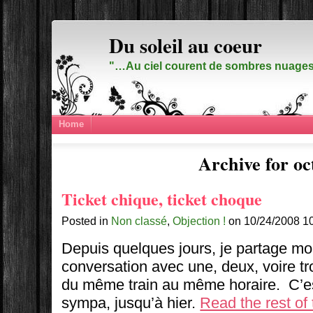
Du soleil au coeur
"…Au ciel courent de sombres nuages,
Home
Archive for oc
Ticket chique, ticket choque
Posted in
Non classé
,
Objection !
on 10/24/2008 1
Depuis quelques jours, je partage mo
conversation avec une, deux, voire tr
du même train au même horaire. C’es
sympa, jusqu’à hier.
Read the rest of 