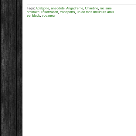
Tags:
Adalgotte
,
anecdote
,
Angadrème
,
Charitine
,
racisme
ordinaire
,
réservation
,
transports
,
un de mes meilleurs amis
est black
,
voyageur